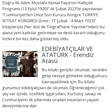
Doğru İlk Adım. Mustafa Kemal Paşa’nın Halkçılık
Programı (13 Eylül 1920)” ile Şubat 2023’te yayınlanan
“Cumhuriyet’ten Önce Son Kurucu Kongre TÜRKİYE
İKTİSAT KONGRESİ (İzmir, 17 Şubat - 4 Mart 1923)”
kitaplarıyla (her ikisi de Telgrafhane Yayınları’ndan) bu
alana yeni katkılar getirmeye ne denli kararlı olduğunu
bizlere bir kez daha göstermiş oldu.
EDEBİYATÇILAR VE
ATATÜRK - Erendiz
Atasü
Bu kitabı gençler okumalı, nereden
gelip nereye gitmekte olduğumuzu
kavrayabilmek için. Bu kitabı
günümüz edebiyatçıları de okumalı. Öğreneceğimiz çok
şey var içinde, özellikle işgal yılları, Kurtuluş savaşı ve
Cumhuriyetin ilk yıllarında sıradan insanların yaşam
deneyimlerine dair.