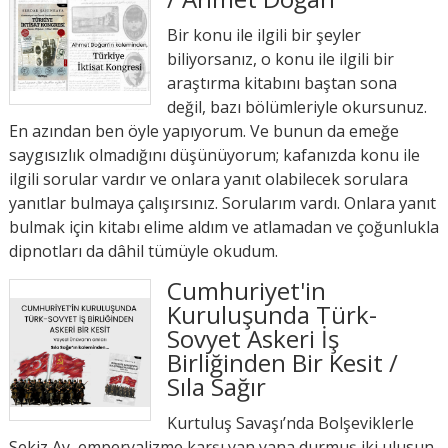
Bir konu ile ilgili bir şeyler
biliyorsanız, o konu ile ilgili bir
araştırma kitabını baştan sona
değil, bazı bölümleriyle okursunuz.
En azından ben öyle yapıyorum. Ve bunun da emeğe
saygısızlık olmadığını düşünüyorum; kafanızda konu ile
ilgili sorular vardır ve onlara yanıt olabilecek sorulara
yanıtlar bulmaya çalışırsınız. Sorularım vardı. Onlara yanıt
bulmak için kitabı elime aldım ve atlamadan ve çoğunlukla
dipnotları da dâhil tümüyle okudum.
Cumhuriyet'in
Kuruluşunda Türk-
Sovyet Askeri İş
Birliğinden Bir Kesit /
Sıla Sağır
Kurtuluş Savaşı’nda Bolşeviklerle
Sekiz Ay, emperyalizme karşı yan yana durmuş iki ulusun