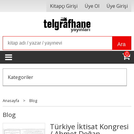
Kitapçı Girişi
Üye Ol
Üye Girişi
Ara
0
Kategoriler
Anasayfa
>
Blog
Blog
Türkiye İktisat Kongresi
/ Ahmet Doğan