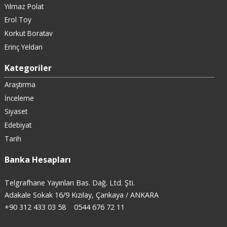
Yılmaz Polat
Erol Toy
Korkut Boratav
Erinç Yeldan
Kategoriler
Araştırma
İnceleme
Siyaset
Edebiyat
Tarih
Banka Hesapları
Telgrafhane Yayınları Bas. Dağ. Ltd. Şti.
Adakale Sokak 16/9 Kızılay, Çankaya / ANKARA
+90 312 433 03 58
0544 676 72 11