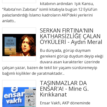
kitabının ardından Işık Kansu,
“Rabıta’nın Zabıtası” isimli kitabıyla bugün 12 Eylül’ün
palazlandırdığı İslamcı kadroların AKP’deki yerlerini
anlattı...
SERKAN FIRTINA'NIN
KATHARSİZLİĞE ÇALAN
ÖYKÜLERİ - Aydın Meral
Bu dünyada, görüp duymam
gerekeni görüp duydum deyip eleği
duvara asan karakterler üzerinde
çalışan yazar, bazen de tekil bir yaşamı sürdüremeyip
bağımlı kişilikler de yaratmaktadır...
TAŞINMAZLAR DA
ENSAR'A! - Mine G.
Kırıkkanat
Ensar Vakfı, AKP döneminde