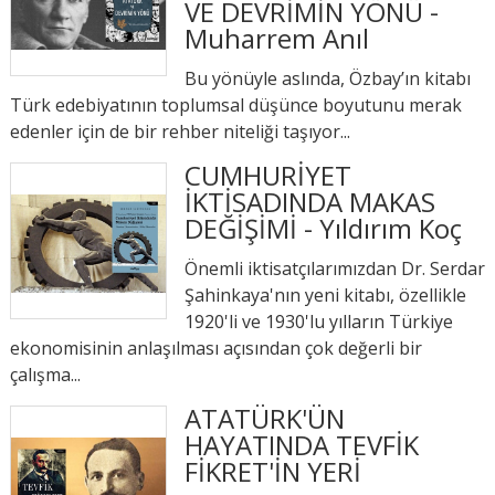
VE DEVRİMİN YÖNÜ -
Muharrem Anıl
Bu yönüyle aslında, Özbay’ın kitabı
Türk edebiyatının toplumsal düşünce boyutunu merak
edenler için de bir rehber niteliği taşıyor...
CUMHURİYET
İKTİSADINDA MAKAS
DEĞİŞİMİ - Yıldırım Koç
Önemli iktisatçılarımızdan Dr. Serdar
Şahinkaya'nın yeni kitabı, özellikle
1920'li ve 1930'lu yılların Türkiye
ekonomisinin anlaşılması açısından çok değerli bir
çalışma...
ATATÜRK'ÜN
HAYATINDA TEVFİK
FİKRET'İN YERİ