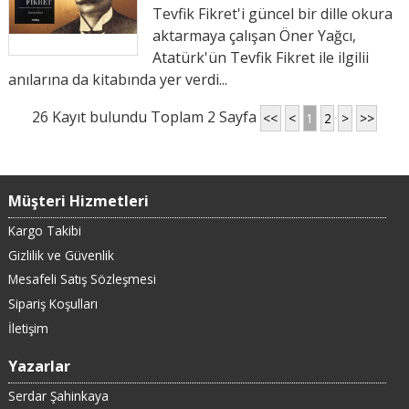
Tevfik Fikret'i güncel bir dille okura
aktarmaya çalışan Öner Yağcı,
Atatürk'ün Tevfik Fikret ile ilgilii
anılarına da kitabında yer verdi...
26 Kayıt bulundu Toplam 2 Sayfa
<<
<
1
2
>
>>
Müşteri Hizmetleri
Kargo Takibi
Gizlilik ve Güvenlik
Mesafeli Satış Sözleşmesi
Sipariş Koşulları
İletişim
Yazarlar
Serdar Şahinkaya