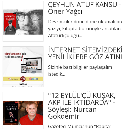
CEYHUN ATUF KANSU -
Öner Yağcı
Devrimciler döne döne okumalı bu
yazıyı, kitapta bütünüyle anlatılan
Atatürkçülüğü…
İNTERNET SİTEMİZDEKİ
YENİLİKLERE GÖZ ATIN!
Sizinle bazı bilgiler paylaşalım
istedik...
"12 EYLÜL'CÜ KUŞAK,
AKP İLE İKTİDARDA" -
Söyleşi: Nurcan
Gökdemir
Gazeteci Mumcu’nun “Rabıta”