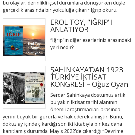
bu olaylar, derinlikli içsel durumlara dönüşürken düşle
gerçeklik arasında bir yolculuğa çıkarır Iğrıp okuru.
EROL TOY, "IĞRIP"I
ANLATIYOR
“Iğrıp”ın diğer eserleriniz arasındaki
yeri nedir?
ŞAHİNKAYA’DAN 1923
TÜRKİYE İKTİSAT
KONGRESİ – Oğuz Oyan
Serdar Şahinkaya dostumuz artık
bu yakın iktisat tarihi alanının
önemli araştırmacıları arasında
yerini büyük bir gururla ve hak ederek almıştır. Bunu,
dokuz ay içinde çıkardığı son iki kitabıyla bir kez daha
kanıtlamış durumda. Mayıs 2022’de çıkardığı “Devrime