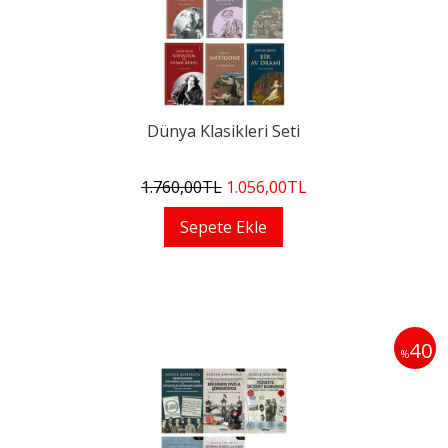
Dünya Klasikleri Seti
1.760
,00
TL
1.056
,00
TL
Sepete Ekle
40
%