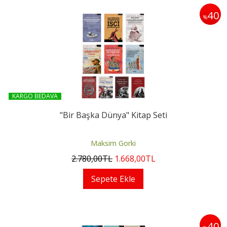
40
%
KARGO BEDAVA
"Bir Başka Dünya" Kitap Seti
Maksim Gorki
2.780
,00
TL
1.668
,00
TL
Sepete Ekle
40