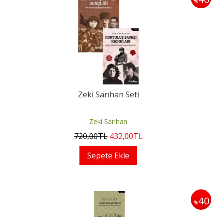
%
Zeki Sarıhan Seti
Zeki Sarıhan
720
,00
TL
432
,00
TL
Sepete Ekle
40
%