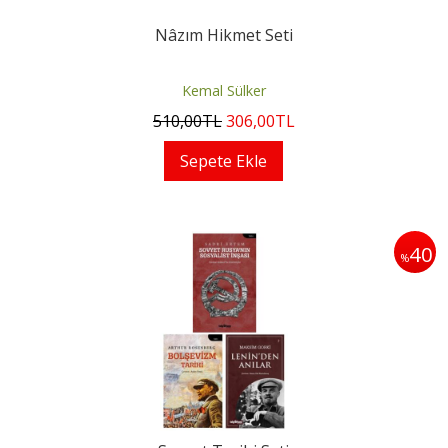
Nâzım Hikmet Seti
Kemal Sülker
510
,00
TL
306
,00
TL
Sepete Ekle
40
%