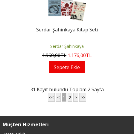
Serdar Şahinkaya Kitap Seti
Serdar Şahinkaya
1.960
,00
TL
1.176
,00
TL
Sepete Ekle
31 Kayıt bulundu Toplam 2 Sayfa
<<
<
1
2
>
>>
Müşteri Hizmetleri