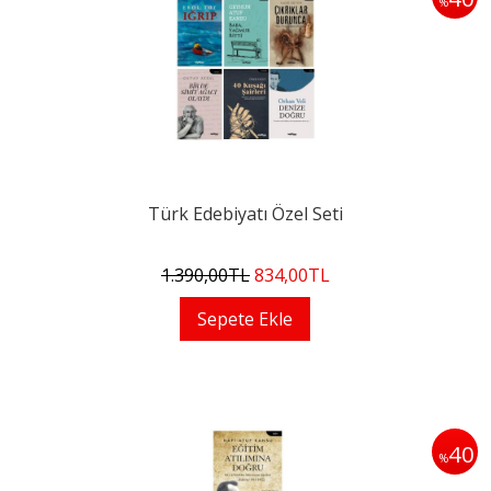
%
Türk Edebiyatı Özel Seti
1.390
,00
TL
834
,00
TL
Sepete Ekle
40
%