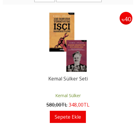
40
%
Kemal Sülker Seti
Kemal Sülker
580
,00
TL
348
,00
TL
Sepete Ekle