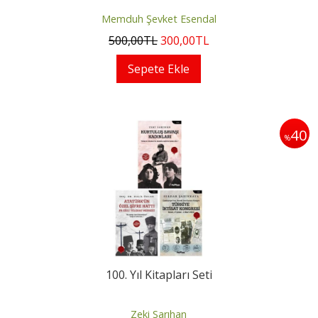
Memduh Şevket Esendal
500
,00
TL
300
,00
TL
Sepete Ekle
40
%
100. Yıl Kitapları Seti
Zeki Sarıhan