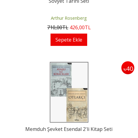
Sovyet Tarihi Seti
Arthur Rosenberg
710
,00
TL
426
,00
TL
Sepete Ekle
40
%
Memduh Şevket Esendal 2'li Kitap Seti