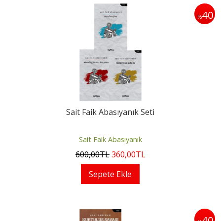
40
%
Sait Faik Abasıyanık Seti
Sait Faik Abasıyanık
600
,00
TL
360
,00
TL
Sepete Ekle
40