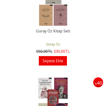
Güray Öz Kitap Seti
Güray Öz
550
,00
TL
330
,00
TL
Sepete Ekle
40
%