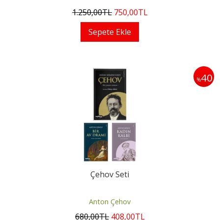
1.250
,00
TL
750
,00
TL
Sepete Ekle
40
%
Çehov Seti
Anton Çehov
680
,00
TL
408
,00
TL