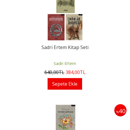
Sadri Ertem Kitap Seti
Sadri Ertem
640
,00
TL
384
,00
TL
Sepete Ekle
40
%