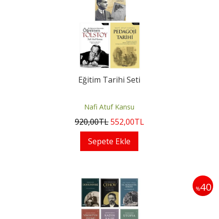
Eğitim Tarihi Seti
Nafi Atuf Kansu
920
,00
TL
552
,00
TL
Sepete Ekle
40
%