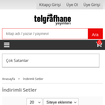
Kitapçı Girişi
Üye Ol
Üye Girişi
Ara
0
Çok Satanlar
Anasayfa
>
İndirimli Setler
İndirimli Setler