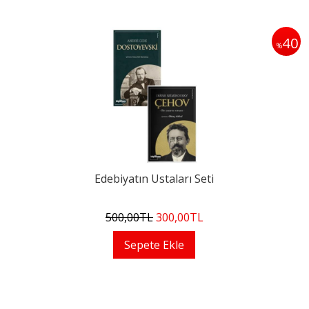
40
%
Edebiyatın Ustaları Seti
500
,00
TL
300
,00
TL
Sepete Ekle