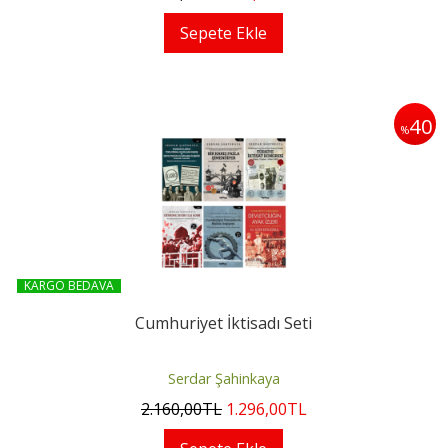
Sepete Ekle
40
%
KARGO BEDAVA
Cumhuriyet İktisadı Seti
Serdar Şahinkaya
2.160
,00
TL
1.296
,00
TL