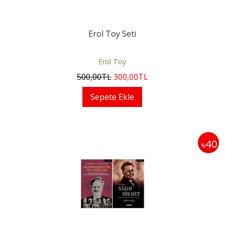
Erol Toy Seti
Erol Toy
500
,00
TL
300
,00
TL
Sepete Ekle
40
%