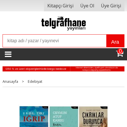
Kitapçı Girişi
Üye Ol
Üye Girişi
Ara
0
Anasayfa
>
Edebiyat