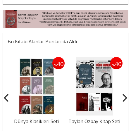
Bu Kitabı Alanlar Bunları da Aldı
40
40
40
%
%
Dünya Klasikleri Seti
Taylan Özbay Kitap Seti
U