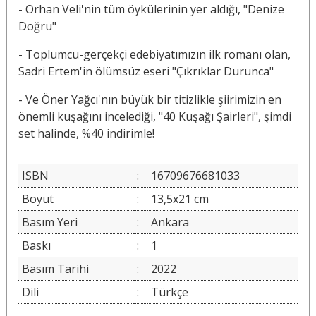
- Orhan Veli'nin tüm öykülerinin yer aldığı, "Denize
Doğru"
- Toplumcu-gerçekçi edebiyatımızın ilk romanı olan,
Sadri Ertem'in ölümsüz eseri "Çıkrıklar Durunca"
- Ve Öner Yağcı'nın büyük bir titizlikle şiirimizin en
önemli kuşağını incelediği, "40 Kuşağı Şairleri", şimdi
set halinde, %40 indirimle!
ISBN
:
16709676681033
Boyut
:
13,5x21 cm
Basım Yeri
:
Ankara
Baskı
:
1
Basım Tarihi
:
2022
Dili
:
Türkçe