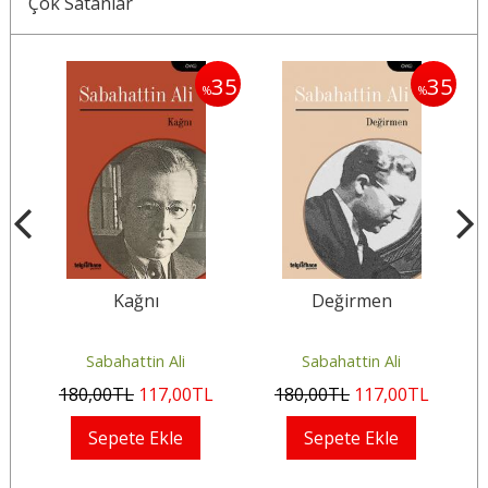
Çok Satanlar
35
35
35
%
%
ın
Kağnı
Değirmen
Sabahattin Ali
Sabahattin Ali
180
,00
TL
117
,00
TL
180
,00
TL
117
,00
TL
Sepete Ekle
Sepete Ekle