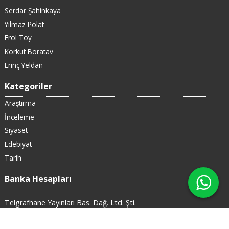
Serdar Şahinkaya
Yılmaz Polat
Erol Toy
Korkut Boratav
Erinç Yeldan
Kategoriler
Araştırma
İnceleme
Siyaset
Edebiyat
Tarih
Banka Hesapları
Telgrafhane Yayınları Bas. Dağ. Ltd. Şti.
Adakale Sokak 16/9 Kızılay, Çankaya / ANKARA
X
+90 312 433 03 58
0544 676 72 11