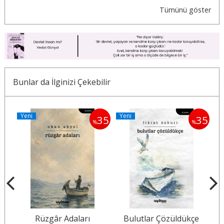
Tümünü göster
Bunlar da İlginizi Çekebilir
Yeni
Yeni
35
35
35
%
%
a
Rüzgâr Adaları
Bulutlar Çözüldükçe