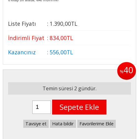
Liste Fiyatı
:
1.390
,00
TL
İndirimli Fiyat
:
834
,00
TL
Kazancınız
:
556
,00
TL
40
%
Temin süresi 2 gündür.
Sepete Ekle
Tavsiye et
Hata bildir
Favorilerime Ekle