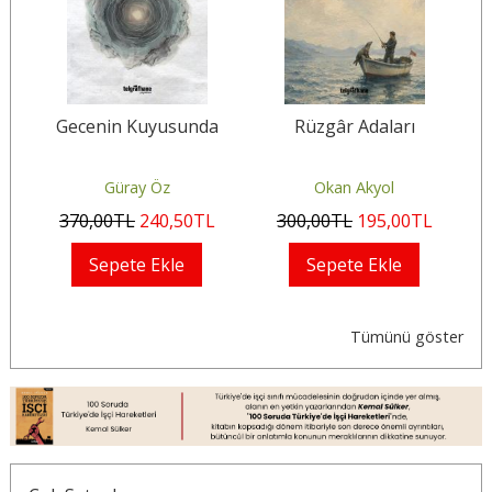
Gecenin Kuyusunda
Rüzgâr Adaları
-
Güray Öz
Okan Akyol
370
,00
TL
240
,50
TL
300
,00
TL
195
,00
TL
Sepete Ekle
Sepete Ekle
Tümünü göster