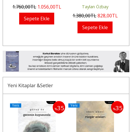
1.760
,00
TL
1.056
,00
TL
Taylan Özbay
1.380
,00
TL
828
,00
TL
Sepete Ekle
Sepete Ekle
Yeni Kitaplar &Setler
Yeni
Yeni
Y
35
35
35
%
%