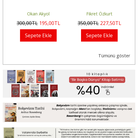
Okan Akyol
Fikret Özkurt
300
,00
TL
195
,00
TL
350
,00
TL
227
,50
TL
Sepete Ekle
Sepete Ekle
Tümünü göster