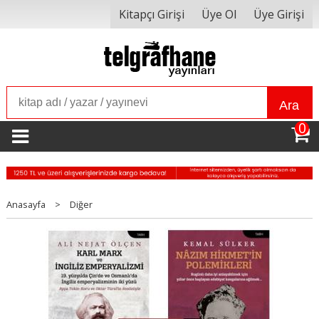
Kitapçı Girişi
Üye Ol
Üye Girişi
Ara
0
Anasayfa
>
Diğer