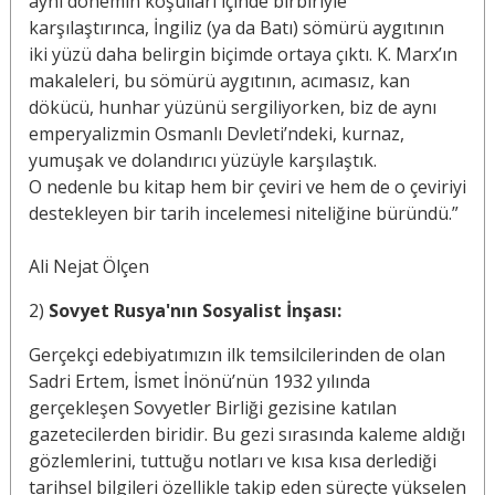
aynı dönemin koşulları içinde birbiriyle
karşılaştırınca, İngiliz (ya da Batı) sömürü aygıtının
iki yüzü daha belirgin biçimde ortaya çıktı. K. Marx’ın
makaleleri, bu sömürü aygıtının, acımasız, kan
dökücü, hunhar yüzünü sergiliyorken, biz de aynı
emperyalizmin Osmanlı Devleti’ndeki, kurnaz,
yumuşak ve dolandırıcı yüzüyle karşılaştık.
O nedenle bu kitap hem bir çeviri ve hem de o çeviriyi
destekleyen bir tarih incelemesi niteliğine büründü.”
Ali Nejat Ölçen
2)
Sovyet Rusya'nın Sosyalist İnşası:
Gerçekçi edebiyatımızın ilk temsilcilerinden de olan
Sadri Ertem, İsmet İnönü’nün 1932 yılında
gerçekleşen Sovyetler Birliği gezisine katılan
gazetecilerden biridir. Bu gezi sırasında kaleme aldığı
gözlemlerini, tuttuğu notları ve kısa kısa derlediği
tarihsel bilgileri özellikle takip eden süreçte yükselen