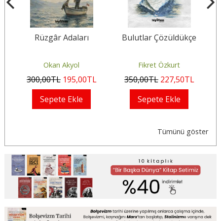
a
Rüzgâr Adaları
Bulutlar Çözüldükçe
Okan Akyol
Fikret Özkurt
300
,00
TL
195
,00
TL
350
,00
TL
227
,50
TL
Sepete Ekle
Sepete Ekle
Tümünü göster