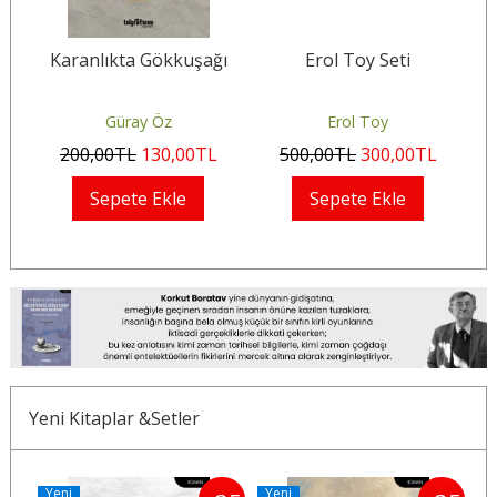
Karanlıkta Gökkuşağı
Erol Toy Seti
Güray Öz
Erol Toy
200
,00
TL
130
,00
TL
500
,00
TL
300
,00
TL
Sepete Ekle
Sepete Ekle
Yeni Kitaplar &Setler
Yeni
Yeni
Y