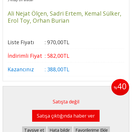
Ali Nejat Ölçen,
Sadri Ertem,
Kemal Sülker,
Erol Toy,
Orhan Burian
Liste Fiyatı
:
970
,00
TL
İndirimli Fiyat
:
582
,00
TL
Kazancınız
:
388
,00
TL
40
%
Satışta değil
Satışa çıktığında haber ver
Tavsiye et
Hata bildir
Favorilerime Ekle