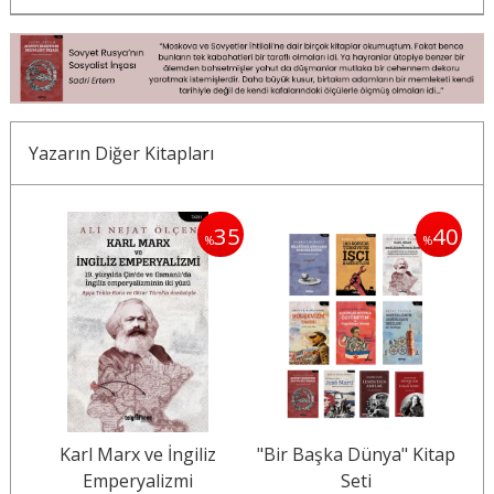
Yazarın Diğer Kitapları
40
35
40
%
%
tap
Karl Marx ve İngiliz
"Bir Başka Dünya" Kitap
Emperyalizmi
Seti