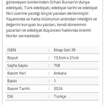
göremeyen isimlerinden Orhan Burian’ın dünya
edebiyatı, Türk edebiyatı, edebiyat tarihi ve edebiyat
fikri üzerine yazdığı birçok yazıdan derlenmiştir.
Yaşamında ve hatta ölümünün ardından niteliğini ve
değerini koruyan bu yazıları, kendi döneminin
yazarları ve edebiyat düşüncesi hakkında önemli
fikirler vermektedir.
ISBN
:
Kitap Seti 39
Boyut
:
13,5cm x 21cm
Sayfa Sayısı
:
758
Basım Yeri
:
Ankara
Baskı
:
1
Basım Tarihi
:
2024
Dili
:
Türkçe