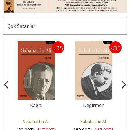
Çok Satanlar
35
35
35
%
%
ın
Kağnı
Değirmen
Sabahattin Ali
Sabahattin Ali