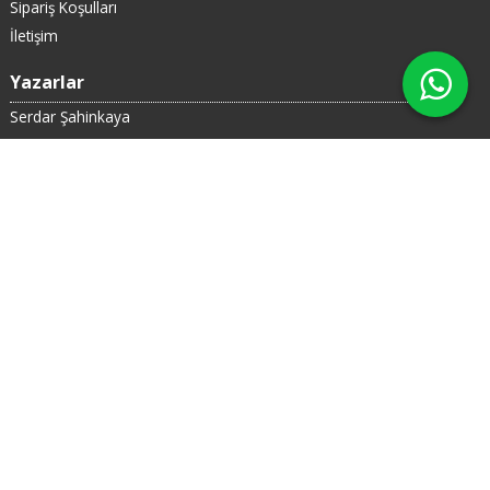
Sipariş Koşulları
İletişim
Yazarlar
Serdar Şahinkaya
Yılmaz Polat
X
Erol Toy
Korkut Boratav
Erinç Yeldan
Kategoriler
Araştırma
İnceleme
Siyaset
Edebiyat
Tarih
Banka Hesapları