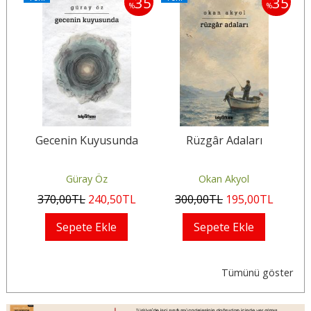
35
35
35
%
%
Gecenin Kuyusunda
Rüzgâr Adaları
-
Güray Öz
Okan Akyol
370
,00
TL
240
,50
TL
300
,00
TL
195
,00
TL
Sepete Ekle
Sepete Ekle
Tümünü göster