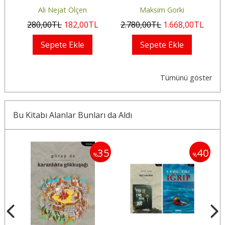
Ali Nejat Ölçen
Maksim Gorki
L
280
,00
TL
182
,00
TL
2.780
,00
TL
1.668
,00
TL
Sepete Ekle
Sepete Ekle
Tümünü göster
Bu Kitabı Alanlar Bunları da Aldı
35
35
40
%
%