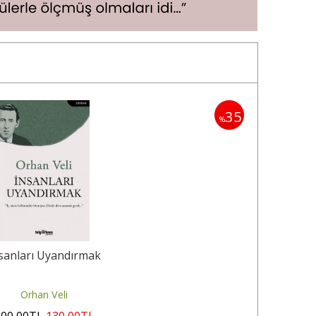
35
%
sanları Uyandırmak
Orhan Veli
200
,00
TL
130
,00
TL