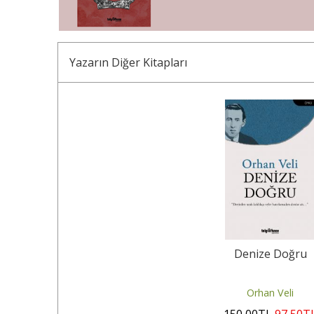
Yazarın Diğer Kitapları
35
%
Denize Doğru
Orhan Veli
150
,00
TL
97
,50
T