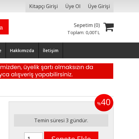
Kitapçı Girişi
Üye Ol
Üye Girişi
Sepetim (
0
)
ra
Toplam:
0
,00
TL
e
Hakkımızda
İletişim
40
%
Temin süresi 3 gündür.
Sepete Ekle