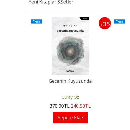
Yeni Kitaplar &Setler
Yeni
Yeni
35
35
%
%
al Olaylara
Gecenin Kuyusunda
lama İlişkisi
ya
Güray Öz
0
TL
370
,00
TL
240
,50
TL
Sepete Ekle