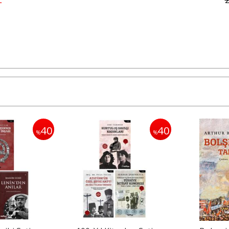
40
40
%
%