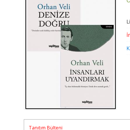
O
L
İ
K
Tanıtım Bülteni