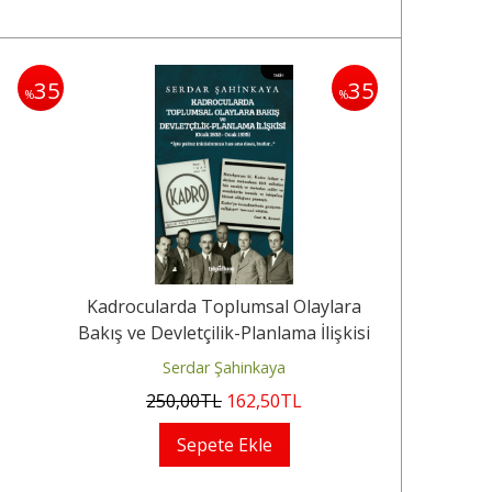
Yeni
35
35
%
%
Kadrocularda Toplumsal Olaylara
Gec
Bakış ve Devletçilik-Planlama İlişkisi
Serdar Şahinkaya
250
,00
TL
162
,50
TL
370
Sepete Ekle