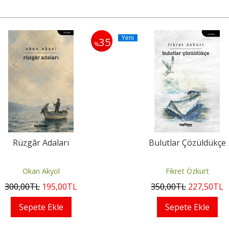
Yeni
35
%
Rüzgâr Adaları
Bulutlar Çözüldükçe
Okan Akyol
Fikret Özkurt
300
,00
TL
195
,00
TL
350
,00
TL
227
,50
TL
Sepete Ekle
Sepete Ekle