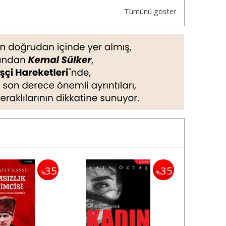
Tümünü göster
35
35
%
%