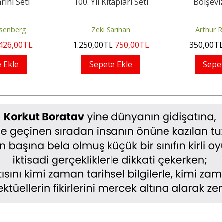
rihi Seti
100. Yıl Kitapları Seti
Bolşevi
osenberg
Zeki Sarıhan
Arthur 
426
,00
TL
1.250
,00
TL
750
,00
TL
350
,00
T
 Ekle
Sepete Ekle
Sepe