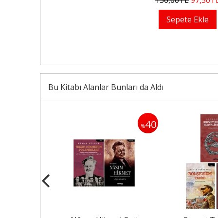
Sepete Ekle
Bu Kitabı Alanlar Bunları da Aldı
40
40
%
%