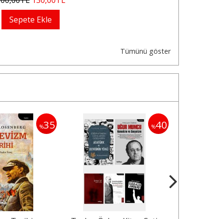
Sepete Ekle
Tümünü göster
35
40
%
%