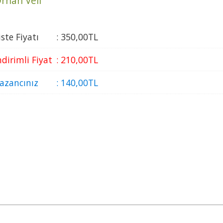
rhan Veli
iste Fiyatı
:
350
,00
TL
ndirimli Fiyat
:
210
,00
TL
azancınız
:
140
,00
TL