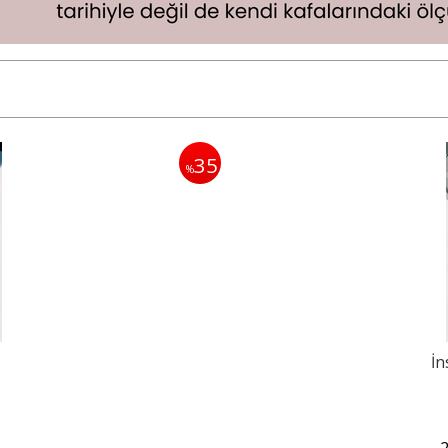
35
%
İn
L