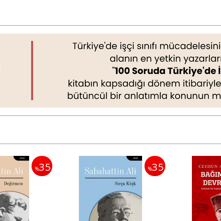
35
35
%
%