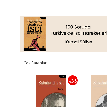
Çok Satanlar
35
35
%
%